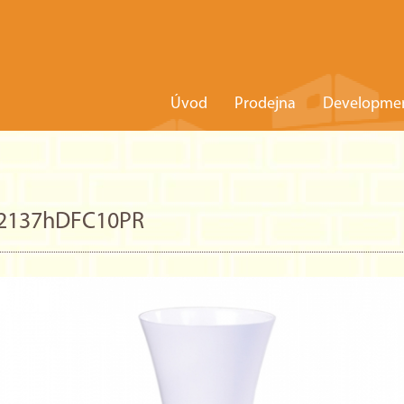
Úvod
Prodejna
Developme
d2137hDFC10PR