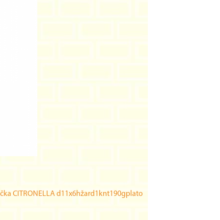
íčka CITRONELLA d11x6hžard1knt190gplato