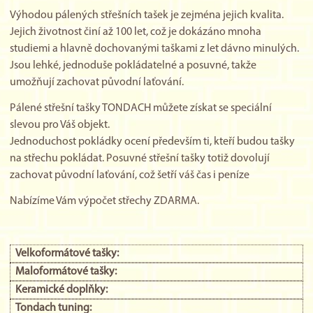
Výhodou pálených střešních tašek je zejména jejich kvalita.
Jejich životnost činí až 100 let, což je dokázáno mnoha
studiemi a hlavně dochovanými taškami z let dávno minulých.
Jsou lehké, jednoduše pokládatelné a posuvné, takže
umožňují zachovat původní laťování.
Pálené střešní tašky TONDACH můžete získat se speciální
slevou pro Váš objekt.
Jednoduchost pokládky ocení především ti, kteří budou tašky
na střechu pokládat. Posuvné střešní tašky totiž dovolují
zachovat původní laťování, což šetří váš čas i peníze
Nabízíme Vám výpočet střechy ZDARMA.
Velkoformátové tašky:
Maloformátové tašky:
Keramické doplňky:
Tondach tuning: