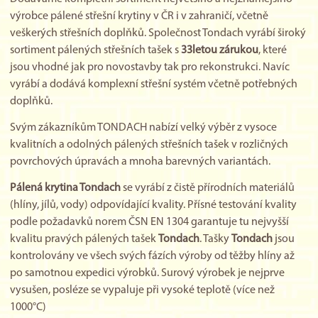
výrobce pálené střešní krytiny v ČR i v zahraničí, včetně
veškerých střešních doplňků. Společnost Tondach vyrábí široký
sortiment pálených střešních tašek s
33letou zárukou
, které
jsou vhodné jak pro novostavby tak pro rekonstrukci. Navíc
vyrábí a dodává komplexní střešní systém včetně potřebných
doplňků.
Svým zákazníkům TONDACH nabízí velký výběr z vysoce
kvalitních a odolných pálených střešních tašek v rozličných
povrchových úpravách a mnoha barevných variantách.
Pálená krytina Tondach
se vyrábí z čistě přírodních materiálů
(hlíny, jílů, vody) odpovídající kvality. Přísné testování kvality
podle požadavků norem ČSN EN 1304 garantuje tu nejvyšší
kvalitu pravých pálených tašek
Tondach
. Tašky
Tondach
jsou
kontrolovány ve všech svých fázích výroby od těžby hlíny až
po samotnou expedici výrobků. Surový výrobek je nejprve
vysušen, posléze se vypaluje při vysoké teplotě (více než
1000°C)