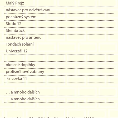
Malý Prejz
nástavec pro odvětrávání
pochůzný systém
Stodo 12
Steinbrück
nástavec pro anténu
Tondach solární
Univerzál 12
okrasné doplňky
protisněhové zábrany
Falcovka 11
… a mnoho dalších
… a mnoho dalších