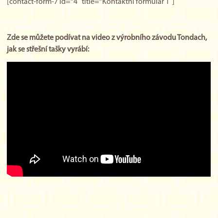
[contact-form-7 id=“4″ title=“Kontaktní formulář 1″]
Zde se můžete podívat na video z výrobního závodu Tondach,
jak se střešní tašky vyrábí: