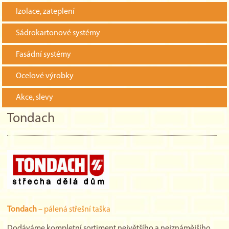
Izolace, zateplení
Sádrokartonové systémy
Fasádní systémy
Ocelové výrobky
Akce, slevy
Tondach
Tondach
– pálená střešní taška
Dodáváme kompletní sortiment největšího a nejznámějšího