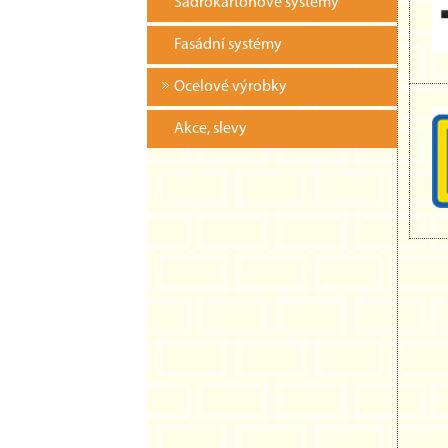
Sádrokartonové systémy
Fasádní systémy
Ocelové výrobky
Akce, slevy