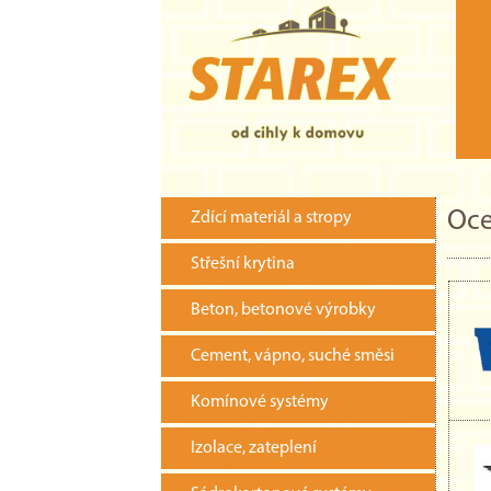
Oce
Zdící materiál a stropy
Střešní krytina
Beton, betonové výrobky
Cement, vápno, suché směsi
Komínové systémy
Izolace, zateplení