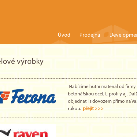
Úvod
Prodejna
Developme
lové výrobky
Nabízíme hutní materiál od firmy 
betonářskou ocel, L-profily aj. Dalš
objednat i s dovozem přímo na Va
rukou.
přejít >>>