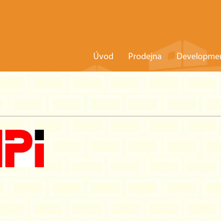
Úvod
Prodejna
Developme