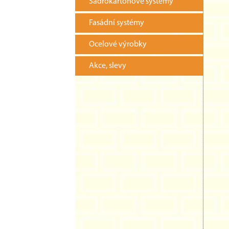
Sádrokartonové systémy
Fasádní systémy
Ocelové výrobky
Akce, slevy