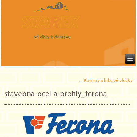
←
Komíny a krbové vložky
stavebna-ocel-a-profily_ferona