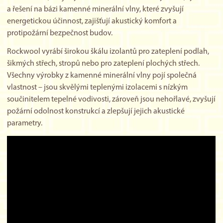
a řešení na bázi kamenné minerální vlny, které zvyšují
energetickou účinnost, zajišťují akustický komfort a
protipožární bezpečnost budov.
Rockwool vyrábí širokou škálu izolantů pro zateplení podlah,
šikmých střech, stropů nebo pro zateplení plochých střech.
Všechny výrobky z kamenné minerální vlny pojí společná
vlastnost – jsou skvělými teplenými izolacemi s nízkým
součinitelem tepelné vodivosti, zároveň jsou nehořlavé, zvyšují
požární odolnost konstrukcí a zlepšují jejich akustické
parametry.