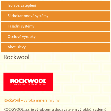
Izolace, zateplení
Sádrokartonové systémy
Fasádní systémy
Ocelové výrobky
Akce, slevy
Rockwool
Rockwool
– výroba minerální vlny
ROCKWOOL, a.s. je výrobcem a dodavatelem výrobků, systémů